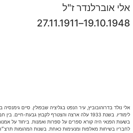
אלי אוברלנדר ז"ל
19.10.1948–27.11.1911
אלי נולד בדרוהובוביץ, עיר הנפט בגליציה שבפולין. סיים גימנסיה 
לימודיו. בשנת 1933 עלה ארצה והצטרף לקבוץ גבעת-חיים. בין חבריו הוינאים בלט כאיש הספר והתרבות.
בשעות הפנאי היה קורא ספרים על ספרות ואמנות. ביחוד על אמנות 
לחבריו בשיחות מאלפות ומנעימות כאחת. בשנות המהומות תרצ״ו – תרצ״ט ) 39 – 1936 (