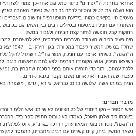
אחראי בתחנת ה״גפירים" בתור סמל וגם אחר-כך צמוד לשרותיי ה
הוא העלה את הטיול והסיור לרמה גבוהה של טיפוח האהבה לארץ.
מעטים היו בקיאים כמוהו בידיעת הטופוגרפיה והישובים העבריים ו
השתתף עם חניכיו במסעות ובטיולים רבים ובין השאר גם בכיבוש בי
רחוקות קבל חופשה לחזור קצת הביתה ולעבוד במשק.
היה פעיל בכיבוש העבודה העברית בפרדסים, יצא למשמרת, למרות
שחלה במשק. המשיר לעבוד במכוורת ובגן -הירק. ב – 1947 יצא בשליחות לצרפת לארגן שם נוער למען
ה״הגנה״. כשחזר ארצה עם חניכיו, אנשי גח״ל. השתדל להקל עלי
כשיצאו חניכיו, אנשי הקומנדו הצרפתי לפעולתם הראשונה בנגב, ל
ללכת עמהם, ותוך כדי הזהירו אותם בפני הסכנה שהבחין בה, נפגע מ
כעבור שנה העבירו את ארונו משם ונקבר בגבעת-חיים.
הניח במותו אשה, שלושה בנים: גבריאל, גיורא , גדעון, משפחה בא
מדברי חברים:
איש הספר – הקו היסודי של כל הציונים לאישיותו: איש הלימוד והד
בשבתו ליד שלחן האוכל, בעמדו באוטובוס החזיק ספר ביד. ההכרה ה
ה״הגנה". נוטרות בזמן המאורעות, הדרכה בגדנ״ע, גיוס לפלמ"ח. ה
נשאר המשק ביתו, קיים קשרים עם רבים מחברינו, התמסר למקצו